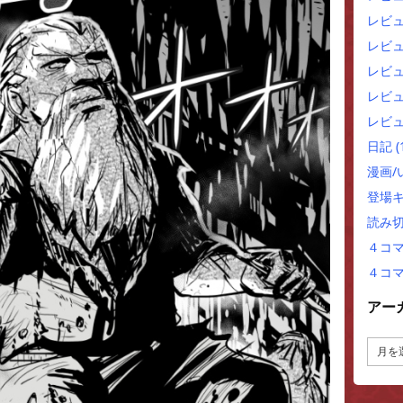
レビ
レビ
レビュ
レビュ
レビュ
日記
(
漫画
登場
読み
４コ
４コ
アー
ア
ー
カ
イ