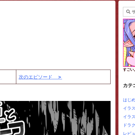
すごい
次のエピソード
＞
カテ
はじ
イラ
イラ
ドラ
レビュ