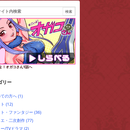
よ！オガコさん1話へ
ゴリー
めての方へ
(1)
スト
(12)
スト・ファンタジー
(36)
クエ・二次創作
(77)
ー/TVドラマ
(2)