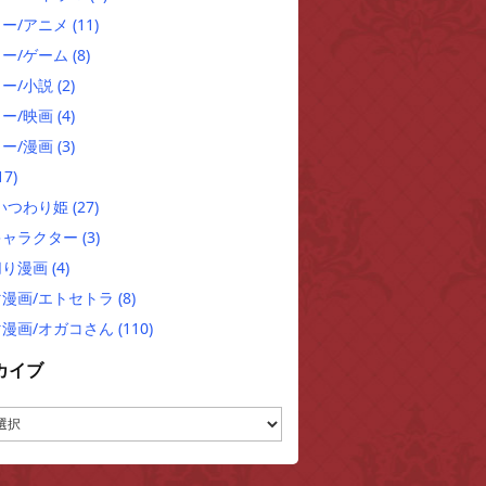
ュー/アニメ
(11)
ュー/ゲーム
(8)
ー/小説
(2)
ー/映画
(4)
ー/漫画
(3)
17)
/いつわり姫
(27)
キャラクター
(3)
切り漫画
(4)
マ漫画/エトセトラ
(8)
マ漫画/オガコさん
(110)
カイブ