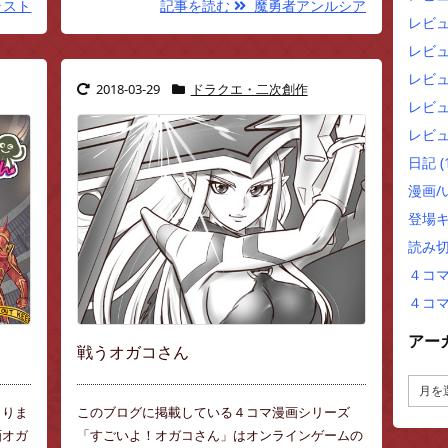
ラスト
記事を読む
魔勇者アンルシア
レビ
レビ
レビュ
2018-03-29
ドラクエ・二次創作
レビュ
レビュ
日記
(
漫画
登場
読み
４コ
４コ
アー
戦うオガコさん
ア
ー
まりま
このブログに掲載している４コマ漫画シリーズ
カ
画オガ
「すごいよ！オガコさん」はオンラインゲームの
イ