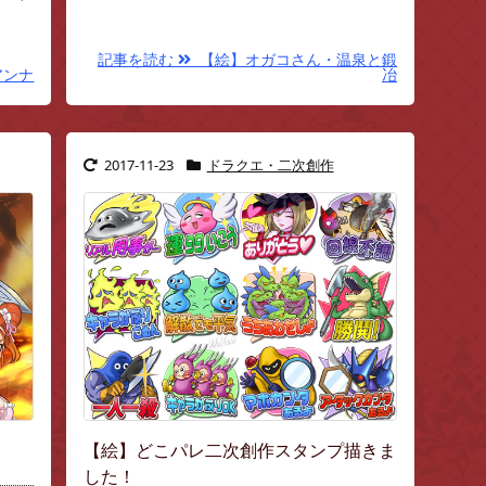
記事を読む
【絵】オガコさん・温泉と鍛
アンナ
冶
2017-11-23
ドラクエ・二次創作
【絵】どこパレ二次創作スタンプ描きま
した！