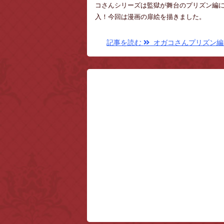
コさんシリーズは監獄が舞台のプリズン編
入！今回は漫画の扉絵を描きました。
記事を読む
オガコさんプリズン編