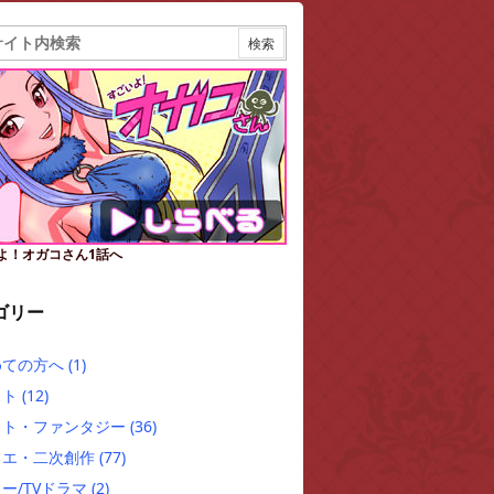
よ！オガコさん1話へ
ゴリー
めての方へ
(1)
スト
(12)
スト・ファンタジー
(36)
クエ・二次創作
(77)
ー/TVドラマ
(2)