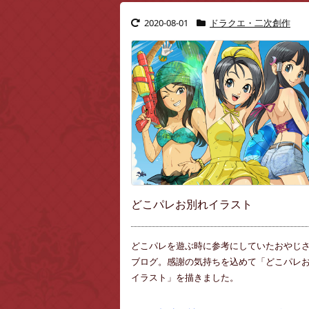
2020-08-01
ドラクエ・二次創作
どこパレお別れイラスト
どこパレを遊ぶ時に参考にしていたおやじ
ブログ。感謝の気持ちを込めて「どこパレ
イラスト」を描きました。