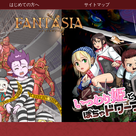
はじめての方へ
サイトマップ