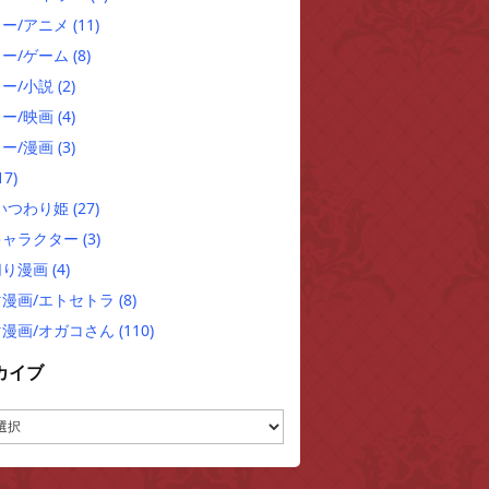
ュー/アニメ
(11)
ュー/ゲーム
(8)
ー/小説
(2)
ー/映画
(4)
ー/漫画
(3)
17)
/いつわり姫
(27)
キャラクター
(3)
切り漫画
(4)
マ漫画/エトセトラ
(8)
マ漫画/オガコさん
(110)
カイブ