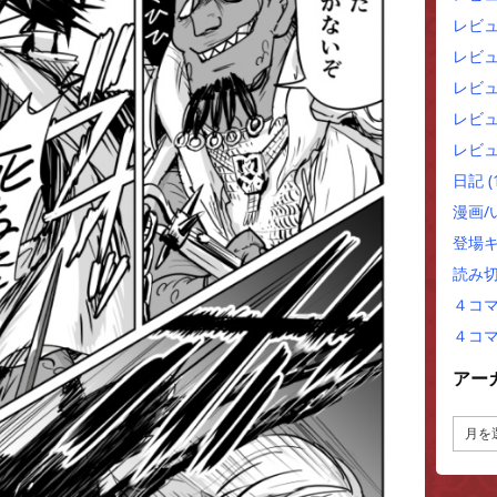
レビ
レビ
レビュ
レビュ
レビュ
日記
(
漫画
登場
読み
４コ
４コ
アー
ア
ー
カ
イ