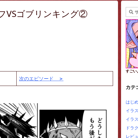
エルフVSゴブリンキング②
すごい
次のエピソード
＞
カテ
はじ
イラ
イラ
ドラ
レビュ