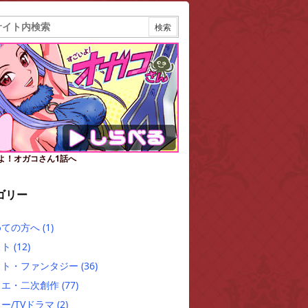
よ！オガコさん1話へ
ゴリー
めての方へ
(1)
スト
(12)
スト・ファンタジー
(36)
クエ・二次創作
(77)
ー/TVドラマ
(2)