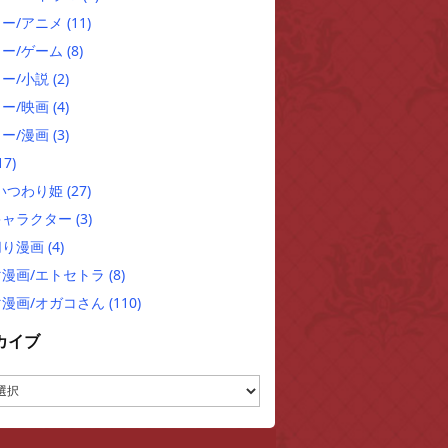
ュー/アニメ
(11)
ュー/ゲーム
(8)
ー/小説
(2)
ー/映画
(4)
ー/漫画
(3)
17)
/いつわり姫
(27)
キャラクター
(3)
切り漫画
(4)
マ漫画/エトセトラ
(8)
マ漫画/オガコさん
(110)
カイブ