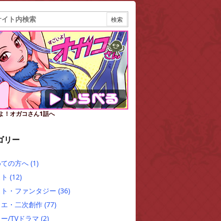
よ！オガコさん1話へ
ゴリー
めての方へ
(1)
スト
(12)
スト・ファンタジー
(36)
クエ・二次創作
(77)
ー/TVドラマ
(2)