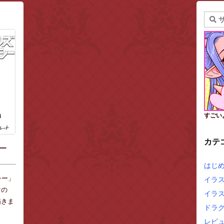
すごい
カテ
ー
はじ
シー」
イラ
マの
イラ
描きま
ドラ
レビュ