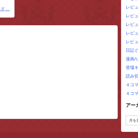
レビ
...
レビ
レビュ
レビュ
レビュ
日記
(
漫画
登場
読み
４コ
４コ
アー
ア
ー
カ
イ