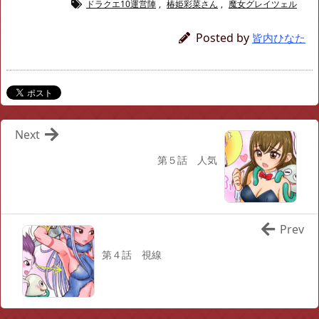
ドラクエ10運営陣
,
椿姫彩菜さん
,
魔女グレイツェル
Posted by
皆内ひなた
Next
第５話 人気
Prev
第４話 視線