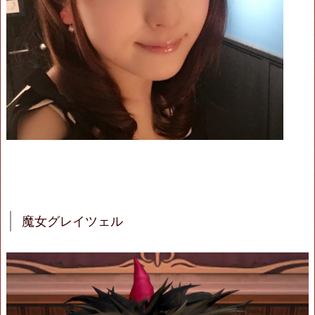
魔女グレイツェル