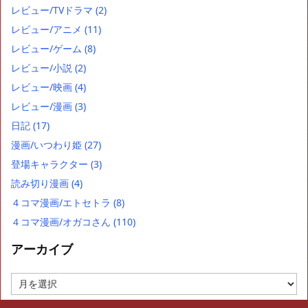
レビュー/TVドラマ
(2)
レビュー/アニメ
(11)
レビュー/ゲーム
(8)
レビュー/小説
(2)
レビュー/映画
(4)
レビュー/漫画
(3)
日記
(17)
漫画/いつわり姫
(27)
登場キャラクター
(3)
読み切り漫画
(4)
４コマ漫画/エトセトラ
(8)
４コマ漫画/オガコさん
(110)
アーカイブ
ア
ー
カ