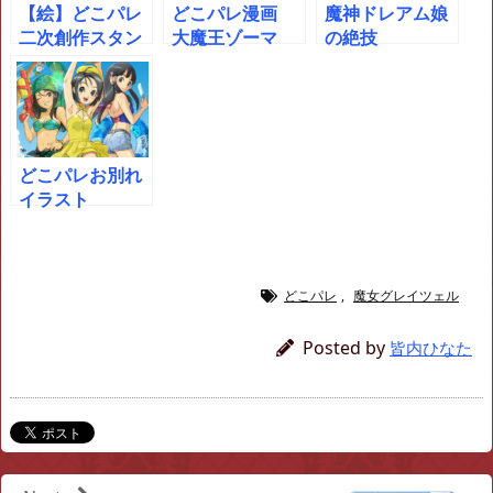
【絵】どこパレ
どこパレ漫画
魔神ドレアム娘
二次創作スタン
大魔王ゾーマ
の絶技
プ描きました！
どこパレお別れ
イラスト
どこパレ
,
魔女グレイツェル
Posted by
皆内ひなた