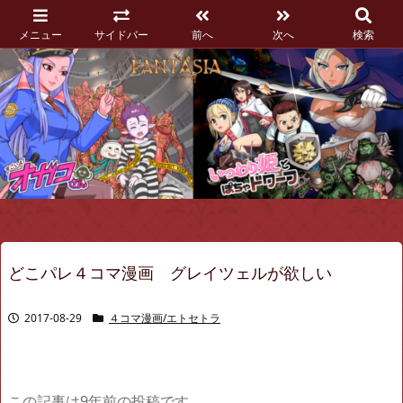
メニュー
サイドバー
前へ
次へ
検索
どこパレ４コマ漫画 グレイツェルが欲しい
2017-08-29
４コマ漫画/エトセトラ
この記事は9年前の投稿です