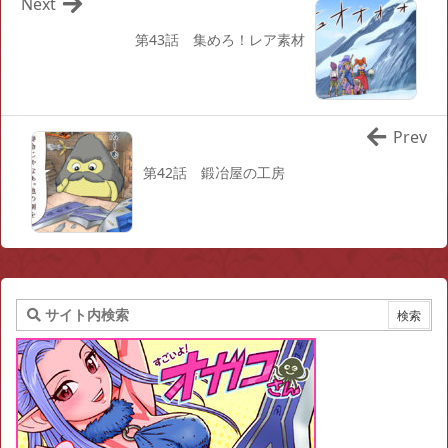
Next
第43話 集めろ！レア素材
Prev
第42話 鍛冶屋の工房