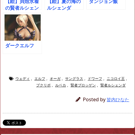
【絵】貝殻水着
【絵】夏の海の
ダンジョン飯
の賢者ルシェン
ルシェンダ
ダ
ダークエルフ
ウェディ
,
エルフ
,
オーガ
,
サングラス
,
ドワーフ
,
ニコロイ王
,
プクリポ
,
ルベカ
,
賢者ブロッゲン
,
賢者ルシェンダ
Posted by
皆内ひなた