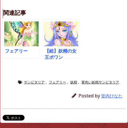
関連記事
フェアリー
【絵】妖精の女
王ポワン
サンビタリア
,
フェアリー
,
妖精
,
黄色い妖精サンビタリア
Posted by
皆内ひなた