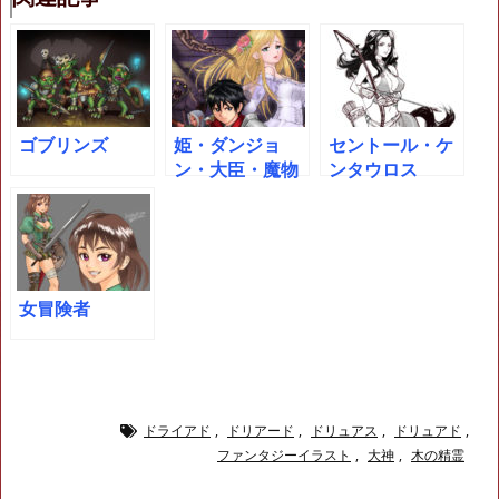
ゴブリンズ
姫・ダンジョ
セントール・ケ
ン・大臣・魔物
ンタウロス
女冒険者
ドライアド
,
ドリアード
,
ドリュアス
,
ドリュアド
,
ファンタジーイラスト
,
大神
,
木の精霊