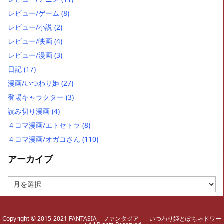
レビュー/ゲーム
(8)
レビュー/小説
(2)
レビュー/映画
(4)
レビュー/漫画
(3)
日記
(17)
漫画/いつわり姫
(27)
登場キャラクター
(3)
読み切り漫画
(4)
４コマ漫画/エトセトラ
(8)
４コマ漫画/オガコさん
(110)
アーカイブ
ア
ー
カ
イ
Copyright © 2015-2021 FANTASIA ─ファンタジア─ いつわり姫とぽちゃドワー
ブ