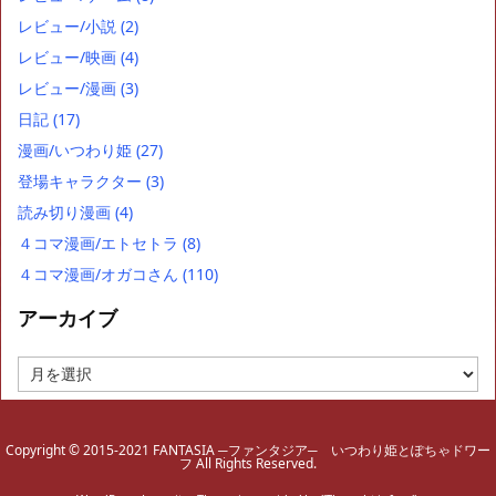
レビュー/小説
(2)
レビュー/映画
(4)
レビュー/漫画
(3)
日記
(17)
漫画/いつわり姫
(27)
登場キャラクター
(3)
読み切り漫画
(4)
４コマ漫画/エトセトラ
(8)
４コマ漫画/オガコさん
(110)
アーカイブ
ア
ー
カ
イ
Copyright © 2015-2021 FANTASIA ─ファンタジア─ いつわり姫とぽちゃドワー
ブ
フ All Rights Reserved.