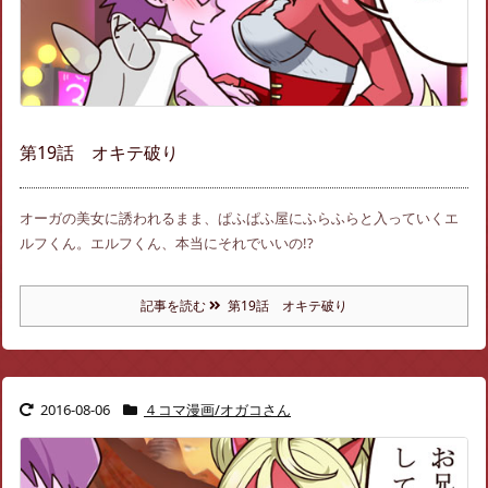
第19話 オキテ破り
オーガの美女に誘われるまま、ぱふぱふ屋にふらふらと入っていくエ
ルフくん。エルフくん、本当にそれでいいの!?
記事を読む
第19話 オキテ破り
2016-08-06
４コマ漫画/オガコさん