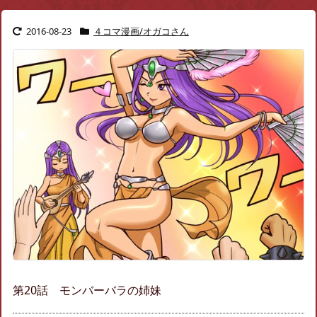
2016-08-23
４コマ漫画/オガコさん
第20話 モンバーバラの姉妹