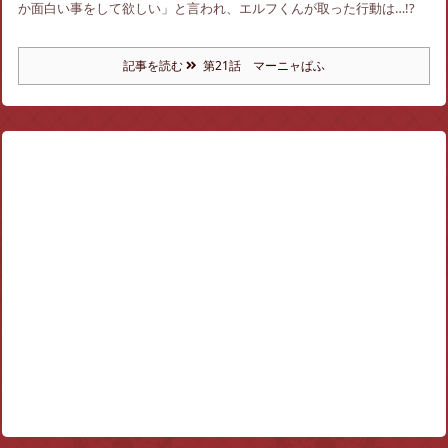
か面白い事をして欲しい」と言われ、エルフくんが取った行動は…!?
記事を読む
第21話 マーニャぱふ