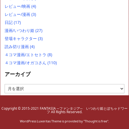
レビュー/映画
(4)
レビュー/漫画
(3)
日記
(17)
漫画/いつわり姫
(27)
登場キャラクター
(3)
読み切り漫画
(4)
４コマ漫画/エトセトラ
(8)
４コマ漫画/オガコさん
(110)
アーカイブ
ア
ー
カ
イ
Copyright © 2015-2021 FANTASIA ─ファンタジア─ いつわり姫とぽちゃドワー
ブ
フ All Rights Reserved.
WordPress Luxeritas Theme is provided by "
Thought is free
".