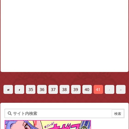
«
‹
35
36
37
38
39
40
41
›
»