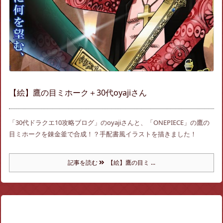
【絵】鷹の目ミホーク＋30代oyajiさん
「30代ドラクエ10攻略ブログ」のoyajiさんと、「ONEPIECE」の鷹の
目ミホークを錬金釜で合成！？手配書風イラストを描きました！
記事を読む
【絵】鷹の目ミ ...