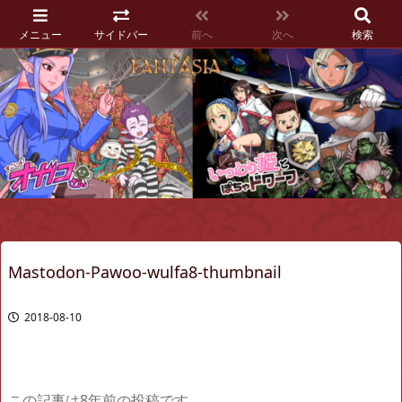
メニュー
サイドバー
前へ
次へ
検索
Mastodon-Pawoo-wulfa8-thumbnail
2018-08-10
この記事は8年前の投稿です