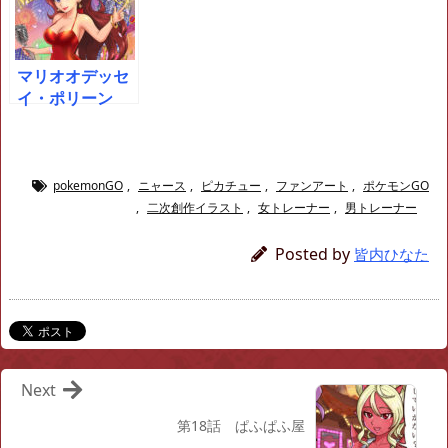
マリオオデッセ
イ・ポリーン
pokemonGO
,
ニャース
,
ピカチュー
,
ファンアート
,
ポケモンGO
,
二次創作イラスト
,
女トレーナー
,
男トレーナー
Posted by
皆内ひなた
Next
第18話 ぱふぱふ屋