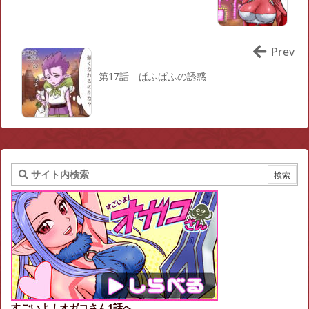
Prev
第17話 ぱふぱふの誘惑
すごいよ！オガコさん1話へ