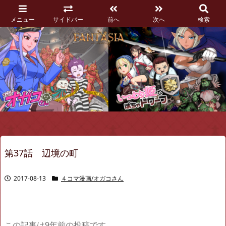
メニュー
サイドバー
前へ
次へ
検索
第37話 辺境の町
2017-08-13
４コマ漫画/オガコさん
この記事は9年前の投稿です