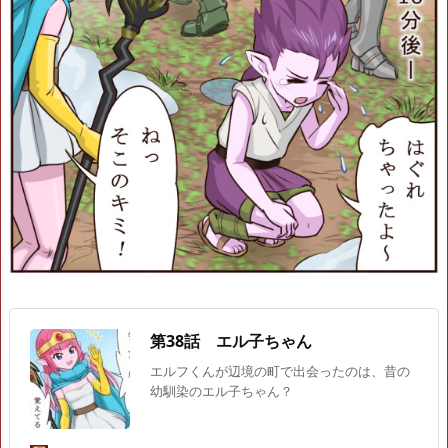
第38話 エル子ちゃん
エルフくんが辺境の町で出会ったのは、昔の
幼馴染のエル子ちゃん？