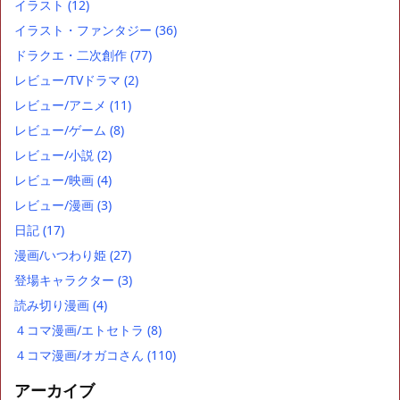
イラスト
(12)
イラスト・ファンタジー
(36)
ドラクエ・二次創作
(77)
レビュー/TVドラマ
(2)
レビュー/アニメ
(11)
レビュー/ゲーム
(8)
レビュー/小説
(2)
レビュー/映画
(4)
レビュー/漫画
(3)
日記
(17)
漫画/いつわり姫
(27)
登場キャラクター
(3)
読み切り漫画
(4)
４コマ漫画/エトセトラ
(8)
４コマ漫画/オガコさん
(110)
アーカイブ