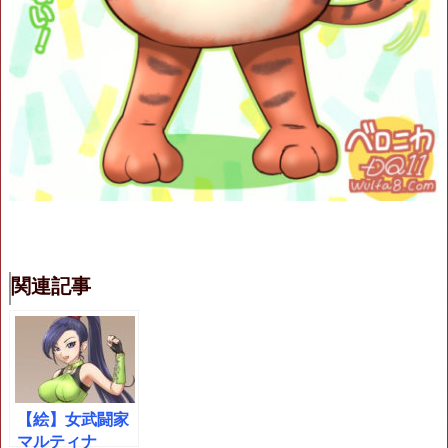
関連記事
【絵】女武闘家
マルティナ