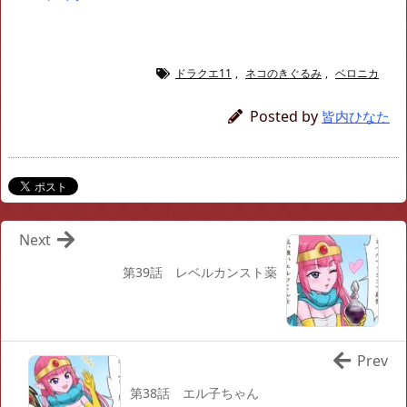
ドラクエ11
,
ネコのきぐるみ
,
ベロニカ
Posted by
皆内ひなた
Next
第39話 レベルカンスト薬
Prev
第38話 エル子ちゃん