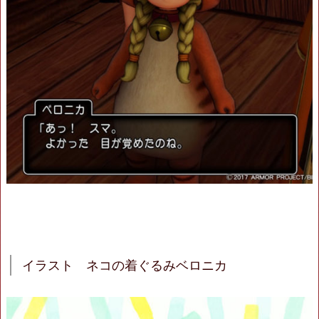
イラスト ネコの着ぐるみベロニカ