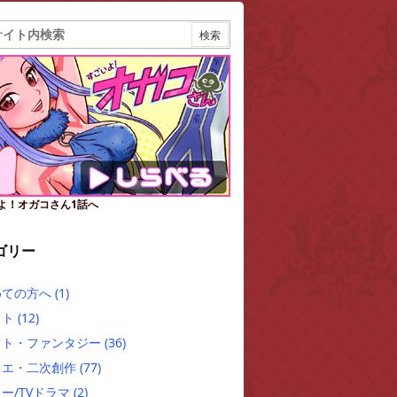
よ！オガコさん1話へ
ゴリー
めての方へ
(1)
スト
(12)
スト・ファンタジー
(36)
クエ・二次創作
(77)
ー/TVドラマ
(2)