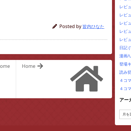
レビ
レビ
レビュ
Posted by
皆内ひなた
レビュ
レビュ
日記
(
漫画
登場
ome
Home
読み
４コ
４コ
アー
ア
ー
カ
イ