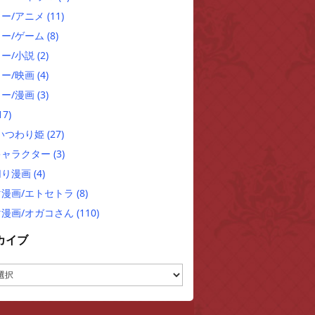
ュー/アニメ
(11)
ュー/ゲーム
(8)
ー/小説
(2)
ー/映画
(4)
ー/漫画
(3)
17)
/いつわり姫
(27)
キャラクター
(3)
切り漫画
(4)
マ漫画/エトセトラ
(8)
マ漫画/オガコさん
(110)
カイブ