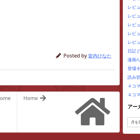
レビ
レビ
レビュ
レビュ
レビュ
日記
(
Posted by
皆内ひなた
漫画
登場
読み
４コ
４コ
ome
Home
アー
ア
ー
カ
イ