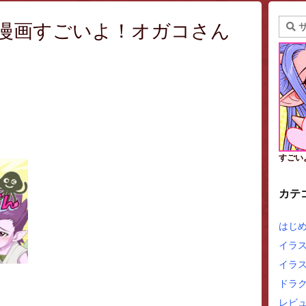
マ漫画すごいよ！オガコさん
すごい
カテ
はじ
イラ
イラ
ドラ
レビュ