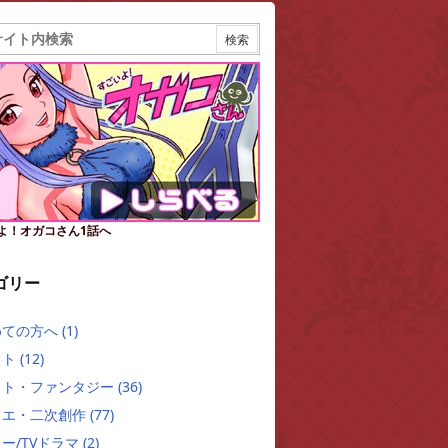
よ！オガコさん1話へ
ゴリー
めての方へ
(1)
スト
(12)
スト・ファンタジー
(36)
クエ・二次創作
(77)
ー/TVドラマ
(2)