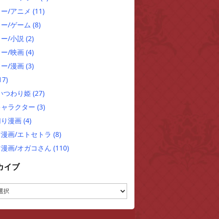
ュー/アニメ
(11)
ュー/ゲーム
(8)
ー/小説
(2)
ー/映画
(4)
ー/漫画
(3)
17)
/いつわり姫
(27)
キャラクター
(3)
切り漫画
(4)
マ漫画/エトセトラ
(8)
マ漫画/オガコさん
(110)
カイブ