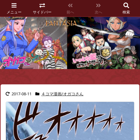
メニュー
サイドバー
前へ
次へ
検索
2017-08-11
４コマ漫画/オガコさん